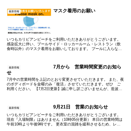
マスク着用のお願い
最新情報
いつもカリビアンビーチをご利用いただきありがとうございます。
感染拡大に伴い、プールサイド・ロッカールーム・レストラン（飲
食時以外）のマスク着用をお願いしております。 プールに入らない
時間や移動時には、極力マスクの着用をお願いいたします。 ...
7月から 営業時間変更のお知ら
最新情報
せ
7月中の営業時間を上記のとおり変更させていただきます。 また、夜
のボディボードを金曜のみ「復活」させていただきます。ぜひ ご
利用ください。 【7月2日更新】誠に申し訳ございませんが、造波装
置故障のため、当面の間 ボディボードのご利用ができな...
9月21日 営業のお知らせ
最新情報
いつもカリビアンビーチをご利用いただきありがとうございます。
現在『入場制限』はありません（10時05分更新） 本日の営業時間は
午前10時より午後9時です。 更衣室の混雑を緩和させるため、レジ
を一部閉鎖しております。更衣室内では「大きな声で...