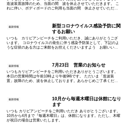
造波装置故障のため、当面の間 波を休止させていただきます。 こ
れに伴い、ボディボードのご利用も当面の間 休止させていただき
ます。 ご迷惑をおかけしますが、何卒ご了承ください。
新型コロナウイルス感染予防に関
最新情報
するお願い
いつも カリビアンビーチをご利用いただき、誠にありがとうござ
います。 コロナウイルスの発生に伴う感染予防策として、下記のよ
うな症状のある方はご来館をお控えくださいますよう お願いいた
します。 〇風邪のような症状 〇37.5℃以上の発熱 〇強...
7月23日 営業のお知らせ
最新情報
いつもカリビアンビーチをご利用いただきありがとうございます。
本日の営業時間は午前10時より午後9時です。 ただいま「造波装
置」故障のため、波を休止しております。あらかじめご了承くださ
い。 本日レストランの営業時間は午前11時から午後8時で...
10月から毎週木曜日は休館になり
最新情報
ます
いつも カリビアンビーチをご利用いただき ありがとうございます。
10月から4月まで『毎週木曜日』は、休館になります。ただし、木曜
が祝日の場合は営業いたします。