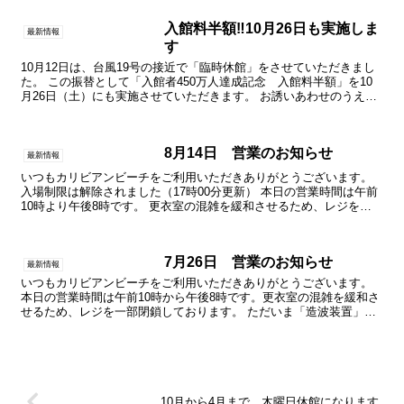
入館料半額‼10月26日も実施しま
最新情報
す
10月12日は、台風19号の接近で「臨時休館」をさせていただきまし
た。 この振替として「入館者450万人達成記念 入館料半額」を10
月26日（土）にも実施させていただきます。 お誘いあわせのうえ、
ぜひ ご来館ください。 ※他の割引やチケット...
8月14日 営業のお知らせ
最新情報
いつもカリビアンビーチをご利用いただきありがとうございます。
入場制限は解除されました（17時00分更新） 本日の営業時間は午前
10時より午後8時です。 更衣室の混雑を緩和させるため、レジを一
部閉鎖しております。更衣室内では「大きな声での会...
7月26日 営業のお知らせ
最新情報
いつもカリビアンビーチをご利用いただきありがとうございます。
本日の営業時間は午前10時から午後8時です。更衣室の混雑を緩和さ
せるため、レジを一部閉鎖しております。 ただいま「造波装置」故
障のため、波を休止しております。あらかじめご了承くだ...
10月から4月まで、木曜日休館になります